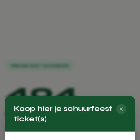
PAGINA NIET GEVONDEN
404
Koop hier je schuurfeest
Oeps, deze pagina bestaat niet.
ticket(s)
De pagina die je zoekt is verplaatst, verwijderd, of
heeft nooit bestaan. Geen zorgen — hieronder