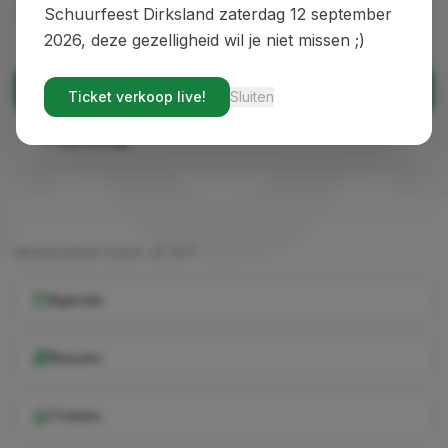
40
vind je de weg terug.
Schuurfeest Dirksland zaterdag 12 september
2026, deze gezelligheid wil je niet missen ;)
Terug naar home
Ticket verkoop live!
Sluiten
Ga terug
MISSCHIEN ZOEK JE DIT
Agenda
Nieuws
Tickets